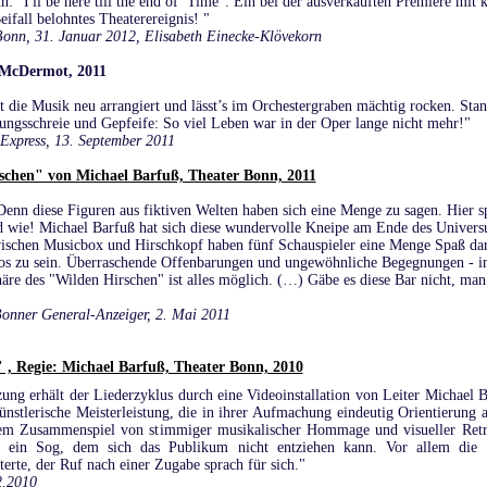
n: "I'll be here till the end of Time". Ein bei der ausverkauften Premiere mit
fall belohntes Theaterereignis! "
Bonn, 31. Januar 2012, Elisabeth Einecke-Klövekorn
 McDermot, 2011
 die Musik neu arrangiert und lässt’s im Orchestergraben mächtig rocken. Sta
ungsschreie und Gepfeife: So viel Leben war in der Oper lange nicht mehr!"
 Express, 13. September 2011
chen" von Michael Barfuß, Theater Bonn, 2011
Denn diese Figuren aus fiktiven Welten haben sich eine Menge zu sagen. Hier s
nd wie! Michael Barfuß hat sich diese wundervolle Kneipe am Ende des Univer
schen Musicbox und Hirschkopf haben fünf Schauspieler eine Menge Spaß dar
os zu sein. Überraschende Offenbarungen und ungewöhnliche Begegnungen - i
re des "Wilden Hirschen" ist alles möglich. (…) Gäbe es diese Bar nicht, man
onner General-Anzeiger, 2. Mai 2011
" , Regie: Michael Barfuß, Theater Bonn, 2010
zung erhält der Liederzyklus durch eine Videoinstallation von Leiter Michael B
künstlerische Meisterleistung, die in ihrer Aufmachung eindeutig Orientierung
em Zusammenspiel von stimmiger musikalischer Hommage und visueller Retr
ich ein Sog, dem sich das Publikum nicht entziehen kann. Vor allem die 
rte, der Ruf nach einer Zugabe sprach für sich."
2.2010