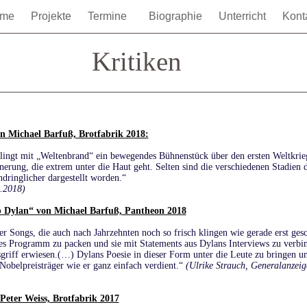
ome
Projekte
Termine
Biographie
Unterricht
Kont
Kritiken
n Michael Barfuß, Brotfabrik 2018:
lingt mit „Weltenbrand“ ein bewegendes Bühnenstück über den ersten Weltkri
nerung, die extrem unter die Haut geht. Selten sind die verschiedenen Stadien d
dringlicher dargestellt worden.“
9.2018)
b Dylan“ von Michael Barfuß, Pantheon 2018
r Songs, die auch nach Jahrzehnten noch so frisch klingen wie gerade erst ges
des Programm zu packen und sie mit Statements aus Dylans Interviews zu verbin
griff erwiesen.(…) Dylans Poesie in dieser Form unter die Leute zu bringen un
 Nobelpreisträger wie er ganz einfach verdient.“
(Ulrike Strauch, Generalanzeig
eter Weiss, Brotfabrik 2017