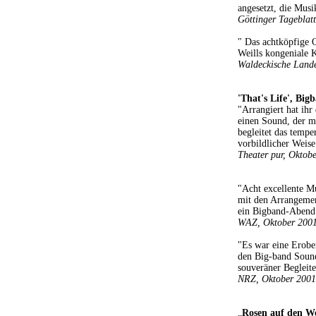
angesetzt, die Musik
Göttinger Tageblat
" Das achtköpfige O
Weills kongeniale 
Waldeckische Lande
'That's Life', Big
"Arrangiert hat ihr
einen Sound, der ma
begleitet das tempe
vorbildlicher Weise
Theater pur, Oktob
"Acht excellente Mu
mit den Arrangemen
ein Bigband-Abend 
WAZ, Oktober 200
"Es war eine Erobe
den Big-band Sound
souveräner Begleite
NRZ, Oktober 2001
„
Rosen auf den We