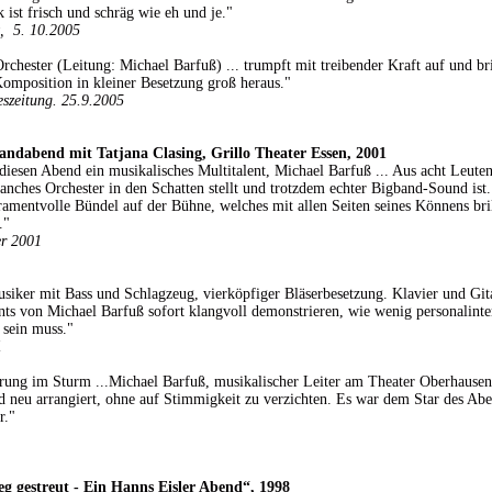
 ist frisch und schräg wie eh und je."
t, 5. 10.2005
rchester (Leitung: Michael Barfuß) ... trumpft mit treibender Kraft auf und br
Komposition in kleiner Besetzung groß heraus."
szeitung. 25.9.2005
bandabend mit Tatjana Clasing, Grillo Theater Essen, 2001
 diesen Abend ein musikalisches Multitalent, Michael Barfuß ... Aus acht Leuten
nches Orchester in den Schatten stellt und trotzdem echter Bigband-Sound ist.
ramentvolle Bündel auf der Bühne, welches mit allen Seiten seines Könnens brill
."
er 2001
siker mit Bass und Schlagzeug, vierköpfiger Bläserbesetzung. Klavier und Gita
ts von Michael Barfuß sofort klangvoll demonstrieren, wie wenig personalinte
sein muss."
1
rung im Sturm ...Michael Barfuß, musikalischer Leiter am Theater Oberhausen 
 neu arrangiert, ohne auf Stimmigkeit zu verzichten. Es war dem Star des Abe
r."
g gestreut - Ein Hanns Eisler Abend“, 1998