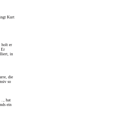
ingt Kurt
 holt er
 Er
iert, in
rre, die
nsiv so
.., hat
nds ein