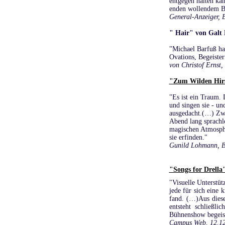
entgegen halten kan
enden wollendem Bei
General-Anzeiger, 
" Hair" von Galt
"Michael Barfuß hat
Ovations, Begeister
von Christof Ernst,
"Zum Wilden Hirs
"Es ist ein Traum. 
und singen sie - u
ausgedacht.(…) Zwi
Abend lang sprachl
magischen Atmosphä
sie erfinden."
Gunild Lohmann, B
"Songs for Drella
"Visuelle Unterstüt
jede für sich eine 
fand. (…)Aus dies
entsteht schließl
Bühnenshow begeiste
Campus Web, 12.1