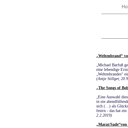
H
„Weltenbrand“ vo
„Michael Barfuß ge
eine lebendige Erin
„Weltenbrandes“ ein
(Antje Stillger, 20.
„The Songs of Bo
„Eine Auswahl diese
in ein abendfüllen
sich (…) als Glücks
feiern - das hat ein
2.2.2019)
„Marat/Sade“von P