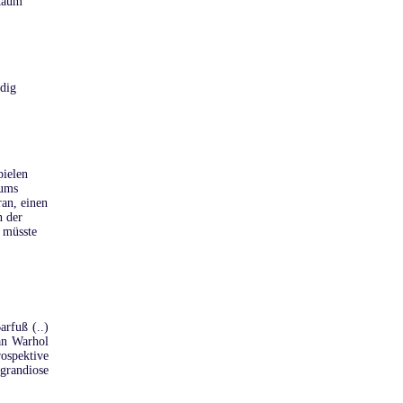
 kaum
ndig
pielen
sums
an, einen
n der
 müsste
arfuß (..)
 an Warhol
ospektive
grandiose