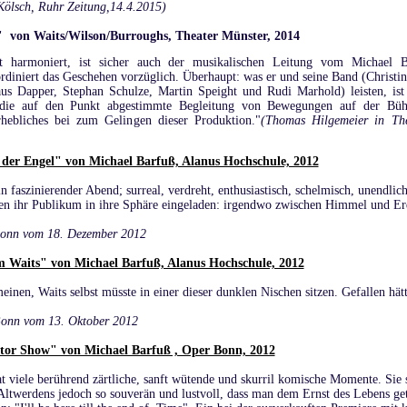
K
ö
lsch, Ruhr Zeitung,14.4.2015)
" von Waits/Wilson/Burroughs, Theater Münster, 2014
kt harmoniert, ist sicher auch der musikalischen Leitung vom Michael 
rdiniert das Geschehen vorzüglich. Überhaupt: was er und seine Band (Christi
us Dapper, Stephan Schulze, Martin Speight und Rudi Marhold) leisten, ist a
 die auf den Punkt abgestimmte Begleitung von Bewegungen auf der Bü
rhebliches bei zum Gelingen dieser Produktion."
(Thomas Hilgemeier in The
 der Engel" von Michael Barfuß, Alanus Hochschule, 2012
n faszinierender Abend; surreal, verdreht, enthusiastisch, schelmisch, unendlich
n ihr Publikum in ihre Sphäre eingeladen: irgendwo zwischen Himmel und Er
Bonn vom 18. Dezember 2012
 Waits" von Michael Barfuß, Alanus Hochschule, 2012
nen, Waits selbst müsste in einer dieser dunklen Nischen sitzen. Gefallen hät
Bonn vom 13. Oktober 2012
ator Show" von Michael Barfuß , Oper Bonn, 2012
 viele berührend zärtliche, sanft wütende und skurril komische Momente. Sie s
Altwerdens jedoch so souverän und lustvoll, dass man dem Ernst des Lebens get