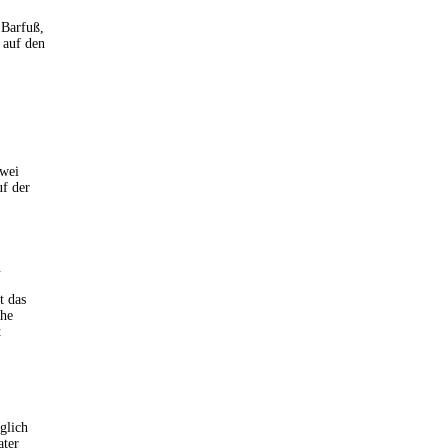
 Barfuß,
 auf den
zwei
uf der
n
t das
che
t
glich
ater