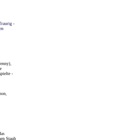
raurig -
en
Jenny),
e
ielte -
hon,
das
nen Staub