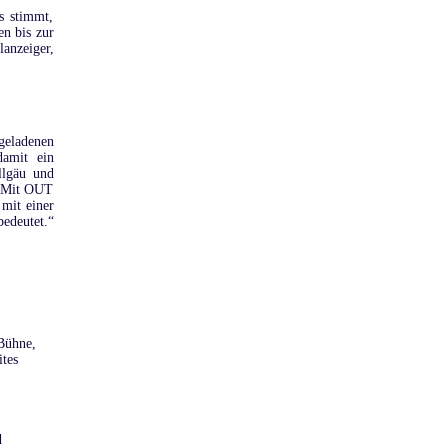
s stimmt,
en bis zur
anzeiger,
geladenen
amit ein
Allgäu und
) Mit OUT
mit einer
edeutet.“
 Bühne,
tes
d