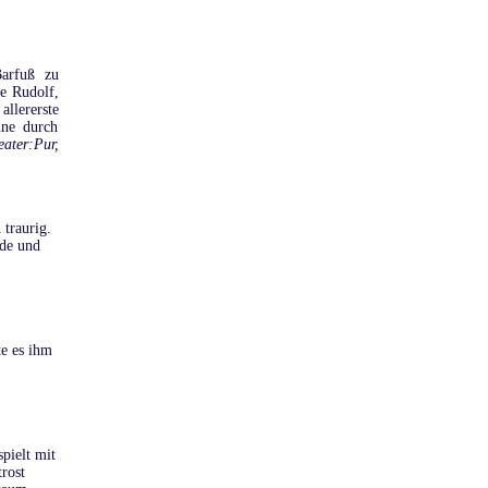
Barfuß zu
ne Rudolf,
llererste
hne durch
ater:Pur,
 traurig.
de und
te es ihm
pielt mit
rost