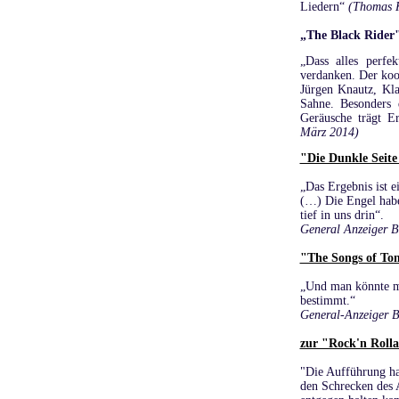
Liedern“
(Thomas 
„The Black Rider
„
Dass alles perfe
verdanken. Der koo
Jürgen Knautz, Kla
Sahne. Besonders
Geräusche trägt E
März 2014)
"Die Dunkle Seite
„Das Ergebnis ist ei
(…) Die Engel habe
tief in uns drin“.
General Anzeiger 
"The Songs of Tom
„Und man könnte mei
bestimmt.“
General-Anzeiger 
zur "Rock'n Roll
"Die Aufführung hat
den Schrecken des 