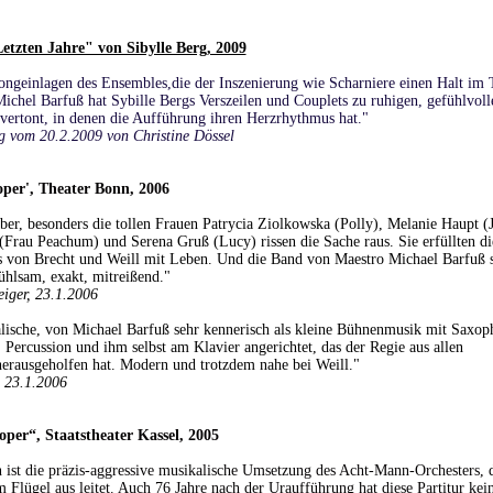
etzten Jahre" von Sibylle Berg, 2009
ongeinlagen des Ensembles,die der Inszenierung wie Scharniere einen Halt im T
ichel Barfuß hat Sybille Bergs Verszeilen und Couplets zu ruhigen, gefühlvoll
vertont, in denen die Aufführung ihren Herzrhythmus hat."
g vom 20.2.2009 von Christine Dössel
oper', Theater Bonn, 2006
ber, besonders die tollen Frauen Patrycia Ziolkowska (Polly), Melanie Haupt (
(Frau Peachum) und Serena Gruß (Lucy) rissen die Sache raus. Sie erfüllten di
s von Brecht und Weill mit Leben. Und die Band von Maestro Michael Barfuß sp
ühlsam, exakt, mitreißend."
iger, 23.1.2006
lische, von Michael Barfuß sehr kennerisch als kleine Bühnenmusik mit Saxop
Percussion und ihm selbst am Klavier angerichtet, das der Regie aus allen
herausgeholfen hat. Modern und trotzdem nahe bei Weill."
 23.1.2006
oper“, Staatstheater Kassel, 2005
ist die präzis-aggressive musikalische Umsetzung des Acht-Mann-Orchesters, 
Flügel aus leitet. Auch 76 Jahre nach der Uraufführung hat diese Partitur kei