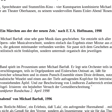
 Sprechtheater und Stummfilm-Kino - vier Kunstsparten kombinierte Michael
er am Theater Oberhausen, zu seinem wundervollen Hanns Eisler-Abend 'Rosen
 Ein Märchen aus der der neuen Zeit.' nach E.T.A. Hoffmann, 1998
Michael Barfuß eine sehr gute Musik dazu geschrieben. Sie entzieht sich aller
 Opern- oder Musicalverschnitt, sondern einfach das Ergebnis einer Mixtur aus 
rs, die gekonnt miteinander verbunden werden. Sie passt sich dem Geschehen a
stilistisch nicht festklopfen, sondern untermalt organisch den jeweiligen
and spielt im Proszenium unter Michael Barfuß. Er legt sein Orchester teils i
schlingungen, teils in Orgelpunkten und Eislerschen Ostinati an, läßt für
Streicher schmachten und in einem Punsch-Ensemble einen Dixie dröhnen, nutz
listische Wuselei und einen aus der Tiefe aufragenden Kopfchor für lettristis
onstiebenden Äpfel. Und zur Beschwörung von Lindhorsts Zauberreich ertön
ogel- Irisieren: ein bejubelter Versuch der Grenzüberschreitung."
rankfurter Rundschau 2. April 1998
enabend' von Michael Barfuß, 1996
m 'Rotlicht-Milieu', ein Erlebnis, daß 'Lala', ein aufregender Hurenabend ...mö
n nicht als Genuß für den Voyeur, sondern als Inszenierung, wie sie für das The