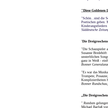
"Diese Goldenen L
"Schön...sind die S
Poetischen geben. M
Kinderangstliedern 
Süddeutsche Zeitun
'Die Dreigroschen
"Die Schauspieler a
Susanne Bredehöft 
unsterblichen Song
ganz in Weiß - einf
Bonner Generalanze
"Es war das Musika
Trompete, Posaune, 
Kompliziertheiten 
Bonner Rundschau,
„Die Dreigroschen
".Rundum gelungen 
Michael Barfuß vom 