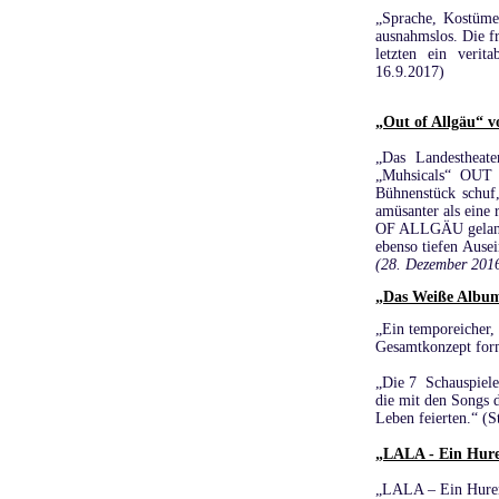
„
Sprache, Kostüme 
ausnahmslos. Die f
letzten ein verita
16.9.2017)
„Out of Allgäu“ v
„Das Landestheat
„Muhsicals“ OUT 
Bühnenstück schuf,
amüsanter als eine
OF ALLGÄU gelang M
ebenso tiefen Ause
(28. Dezember 2016
„Das Weiße Album
„Ein temporeicher, 
Gesamtkonzept fo
„Die 7 Schauspiele
die mit den Songs 
Leben feierten.“ (
„LALA - Ein Hure
„LALA – Ein Hurena