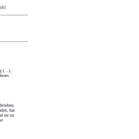
akt
eg (…),
ieses
chrieben,
den, hat
d sie zu
er