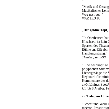
"Musik und Gesang,
Musikalischer Leit
Weg gestreut'."
WAZ 15.3.98
„
Der goldne Topf,
"In Oberhausen hat 
Klischees, ist kein
Sparten des Theate
Bühne an, läßt sich 
Handlungsstrang."
Theater pur, 5/98
"Eine neunköpfige B
polyphonen Stimmver
Liebesgesänge die 
Keyboard für minima
Kommentare der dav
zwölftöniges SpottV
Ulrich Schreiber, F
zu
'Lala, ein Hur
"Brecht und Weill i
machte. Prostitutio