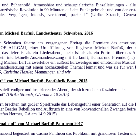
und Bühnenbild, Atmosphäre und schauspielerische Einzelleistungen - alle
ranzösische Revolution in 90 Minuten auf den Punkt gebracht und von der erst
bles Vergnügen; intensiv, verstörend, packend.“ (Ulrike Strauch, General
on Michael Barfuß, Landestheater Schwaben, 2016
er Schwaben feierte am vergangenen Freitag die Premiere des emotions
OF ALLGÄU, einer Uraufführung von Regisseur Michael Barfuß, der d
 das tiefer ist als ein Liederabend, mehr ist als als ein Portrait über das 
 rein intellektuelle Auseinandersetzung mit Herkunft, Heimat und Fremde. (…
ichael Barfuß zweifellos ein äußerst kurzweiliges und emotionales Musical 
inandersetzung mit einem hochaktuellen Thema: Heimat und was sie für wen b
, Christine Hassler, Memmingen sind wir
““ von Michael Barfuß, Brotfabrik Bonn, 2015
spielfreudiger und inspirierender Abend, der sich zu einem faszinierenden
rmt“
(Ulrike Strauch, GA vom 5.10.2015)
rn brachten mit großer Spielfreude das Lebensgefühl einer Generation auf die
der Beatles Rebellion und Aufbruch in eine von konventionellen Zwängen befrei
Stefan Hermes, GA am 14.9.2015)
nabend“ von Michael Barfuß Pantheon 2017
bend begeistert im Casino Pantheon das Publikum mit grandiosen Texten un